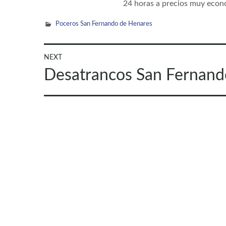
24 horas a precios muy econ
Poceros San Fernando de Henares
Navegación
NEXT
Next
Desatrancos San Fernand
de
post:
entradas